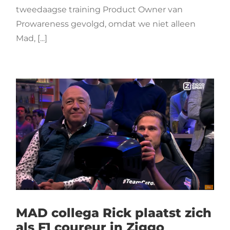
tweedaagse training Product Owner van
Prowareness gevolgd, omdat we niet alleen
Mad, [...]
MAD collega Rick plaatst zich
als F1 coureur in Ziggo